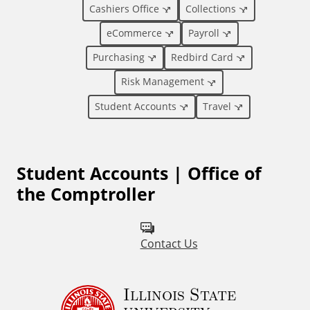
o
Cashiers Office
Collections
eCommerce
Payroll
n
Purchasing
Redbird Card
a
Risk Management
l
Student Accounts
Travel
L
Student Accounts | Office of
i
the Comptroller
n
k
Contact Us
s
Illinois State