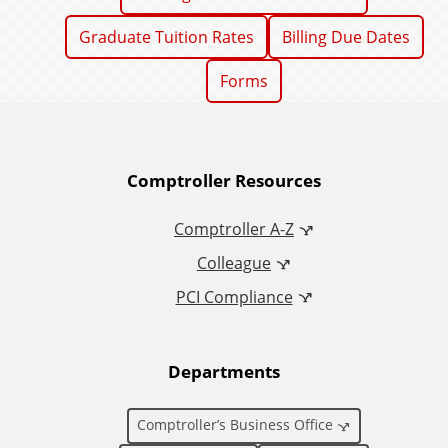
Graduate Tuition Rates
Billing Due Dates
Forms
A
Comptroller Resources
d
Comptroller A-Z
Colleague
d
PCI Compliance
i
t
Departments
i
Comptroller’s Business Office