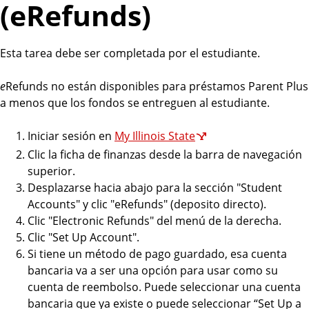
(eRefunds)
o
u
n
Esta tarea debe ser completada por el estudiante.
t
s
e
Refunds no están disponibles para préstamos Parent Plus
a menos que los fondos se entreguen al estudiante.
Iniciar sesión en
My Illinois State
Clic la ficha de finanzas desde la barra de navegación
superior.
Desplazarse hacia abajo para la sección "Student
Accounts" y clic "eRefunds" (deposito directo).
Clic "Electronic Refunds" del menú de la derecha.
Clic "Set Up Account".
Si tiene un método de pago guardado, esa cuenta
bancaria va a ser una opción para usar como su
cuenta de reembolso. Puede seleccionar una cuenta
bancaria que ya existe o puede seleccionar “Set Up a