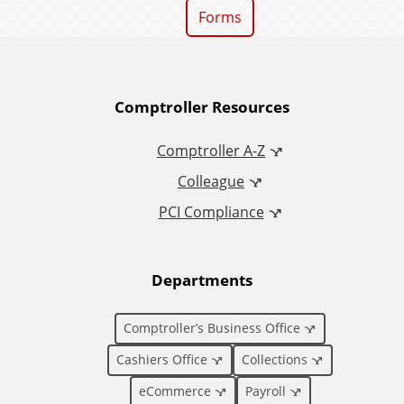
Forms
A
Comptroller Resources
d
Comptroller A-Z
Colleague
d
PCI Compliance
i
t
Departments
i
Comptroller’s Business Office
o
Cashiers Office
Collections
eCommerce
Payroll