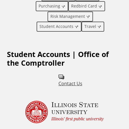
n
Purchasing
Redbird Card
a
Risk Management
l
Student Accounts
Travel
L
Student Accounts | Office of
i
the Comptroller
n
k
Contact Us
s
Illinois State
university
Illinois' first public university