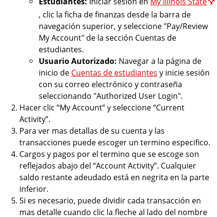
Estudiantes:
Iniciar sesión en
My Illinois State
o
, clic la ficha de finanzas desde la barra de
u
navegación superior, y seleccione "Pay/Review
n
My Account" de la sección Cuentas de
t
estudiantes.
s
Usuario Autorizado:
Navegar a la página de
inicio de
Cuentas de estudiantes
y inicie sesión
con su correo electrónico y contraseña
seleccionando "Authorized User Login".
Hacer clic “My Account” y seleccione “Current
Activity”.
Para ver mas detallas de su cuenta y las
transacciones puede escoger un termino especifico.
Cargos y pagos por el termino que se escoge son
reflejados abajo del “Account Activity”. Cualquier
saldo restante adeudado está en negrita en la parte
inferior.
Si es necesario, puede dividir cada transacción en
mas detalle cuando clic la fleche al lado del nombre