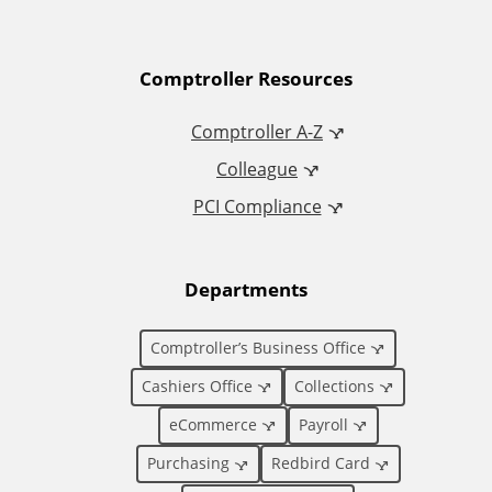
A
Comptroller Resources
d
Comptroller A-Z
Colleague
d
PCI Compliance
i
t
Departments
i
Comptroller’s Business Office
o
Cashiers Office
Collections
eCommerce
Payroll
n
Purchasing
Redbird Card