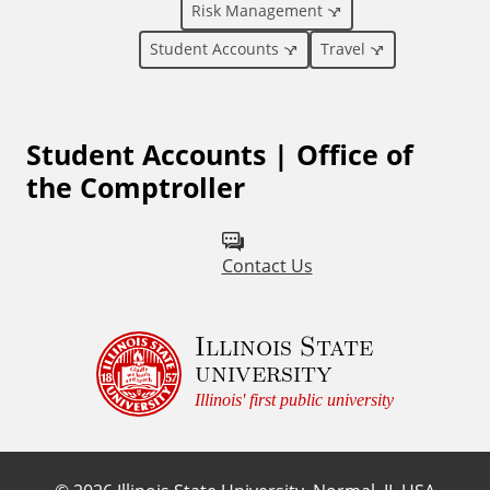
a
Risk Management
l
Student Accounts
Travel
L
Student Accounts | Office of
i
the Comptroller
n
k
Contact Us
s
Illinois State
university
Illinois' first public university