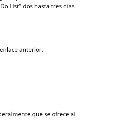
s
o List" dos hasta tres días
A
c
c
o
u
 enlace anterior.
n
t
s
deralmente que se ofrece al