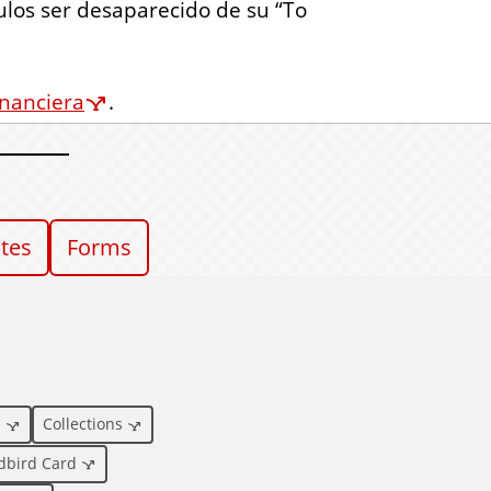
ulos ser desaparecido de su “To
inanciera
.
ates
Forms
e
Collections
dbird Card