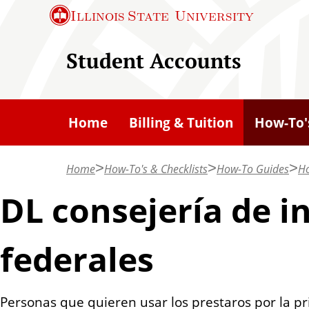
S
Illinois State
University
k
i
Student Accounts
p
t
o
Home
Billing & Tuition
How-To's
m
a
Home
How-To's & Checklists
How-To Guides
Ho
i
n
DL consejería de 
c
o
federales
n
t
e
Personas que quieren usar los prestaros por la p